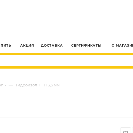
ЗАКАЗАТЬ ЗВОНОК
УПИТЬ
АКЦИЯ
ДОСТАВКА
СЕРТИФИКАТЫ
О МАГАЗИ
—
ол
Гидроизол ТПП 3,5 мм