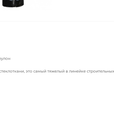
 рулон
теклоткани, это самый тяжелый в линейке строительных
о материала в качестве гидроизоляции - гарантирует е
ощью газовой горелки и приклеивают на битумную масти
нный материал с повышенными характеристиками и подх
хранят его вертикально на паллетах по 30 рулонов.