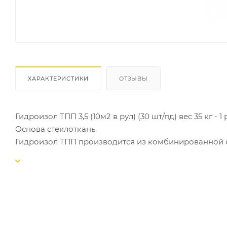
ХАРАКТЕРИСТИКИ
ОТЗЫВЫ
Гидроизол ТПП 3,5 (10м2 в рул) (30 шт/пд) вес 35 кг - 1
Основа стеклоткань
Гидроизол ТПП производится из комбинированной с
гидроизоляционных материалов. Применение данног
надёжность на 10 лет. Гидроизол укладывают с пом
горячего или холодного применения. Это качестве
решения многих задач в строительстве. Перевозят и 