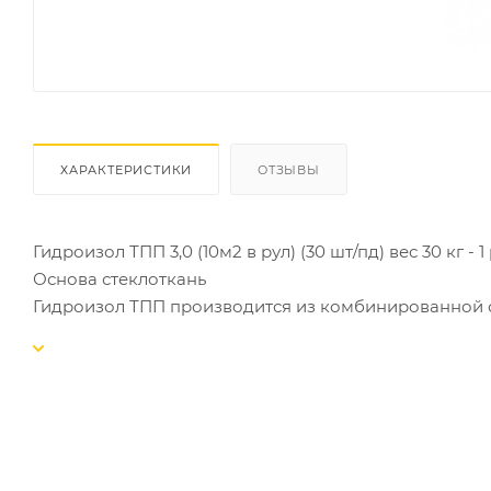
ХАРАКТЕРИСТИКИ
ОТЗЫВЫ
Гидроизол ТПП 3,0 (10м2 в рул) (30 шт/пд) вес 30 кг - 1
Основа стеклоткань
Гидроизол ТПП производится из комбинированной с
гидроизоляционных материалов. Применение данног
надёжность на 10 лет. Гидроизол укладывают с пом
горячего или холодного применения. Это качестве
решения многих задач в строительстве. Перевозят и 