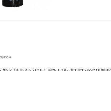
 рулон
теклоткани, это самый тяжелый в линейке строительных
о материала в качестве гидроизоляции - гарантирует е
ощью газовой горелки и приклеивают на битумную масти
нный материал с повышенными характеристиками и подх
хранят его вертикально на паллетах по 30 рулонов.