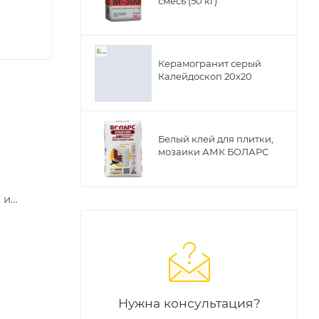
смесь (50 кг)
Керамогранит серый
Калейдоскоп 20х20
Белый клей для плитки,
мозаики АМК БОЛАРС
 и
е
ку
одит для
Нужна консультация?