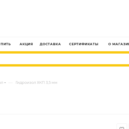
ЗАКАЗАТЬ ЗВОНОК
УПИТЬ
АКЦИЯ
ДОСТАВКА
СЕРТИФИКАТЫ
О МАГАЗИ
—
ол
Гидроизол ХКП 3,5 мм