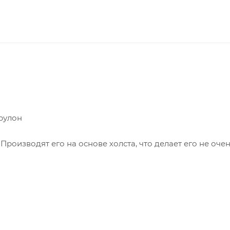
 рулон
Производят его на основе холста, что делает его не оче
ленное основание, это может быть грунтование, затем
материалами без посыпки.