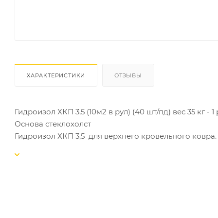
ХАРАКТЕРИСТИКИ
ОТЗЫВЫ
Гидроизол ХКП 3,5 (10м2 в рул) (40 шт/пд) вес 35 кг - 1
Основа стеклохолст
Гидроизол ХКП 3,5 для верхнего кровельного ковра. 
прочным Гидроизол ХКП 3,5 укладывают на подготов
выравнивание поверхности битумными рулонными 