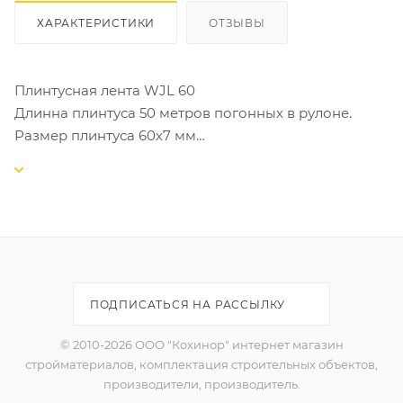
ХАРАКТЕРИСТИКИ
ОТЗЫВЫ
Плинтусная лента WJL 60
Длинна плинтуса 50 метров погонных в рулоне.
Размер плинтуса 60х7 мм
Плинтус можно окрасить в массе в любой цвет RAL
Classic. Плинтус подходит для самостоятельного
окрашивания под цвет ваших стен краской на
основе полиуретана. Устанавливается на
контактный клей. Поставляется в размере 60 мм,
имеет вырезы для сгибания. Может монтироваться
ПОДПИСАТЬСЯ НА РАССЫЛКУ
вокруг колонн, а также в качестве защиты углов.
Плинтус соответствует классу ПБ Г1, КМ1.
© 2010-2026 ООО "Кохинор" интернет магазин
Поставляется в бухтах по 50 метров
стройматериалов, комплектация строительных объектов,
производители, производитель.