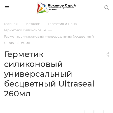
—
—
—
Главная
Каталог
Герметик и Пена
—
Герметики силиконовые
Герметик силиконовый универсальный бесцветный
Ultraseal 260мл
Герметик
силиконовый
универсальный
бесцветный Ultraseal
260мл