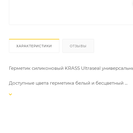
ХАРАКТЕРИСТИКИ
ОТЗЫВЫ
Герметик силиконовый KRASS Ultraseal универсальн
Доступные цвета герметика белый и бесцветный
Доступные фасовки 260 мл.
Область применения
Герметизация соединительных швов в строительстве
Герметизация при остеклении;
Общая герметизация витрин, кабельных каналов, ги