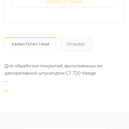
КУПИТЬ В 1 КЛИК
ХАРАКТЕРИСТИКИ
ОТЗЫВЫ
Для обработки покрытий, выполненных из
декоративной штукатурки CT 720 Visage
Окрашивающая пропитка CT 721 Visage
предназначена для обработки покрытий,
выполненных из декоративной штукатурки CT 720
Visage, тонкослойных минеральных штукатурок,
традиционных штукатурок, бетона и гипсовых
материалов, с целью создания на поверхности