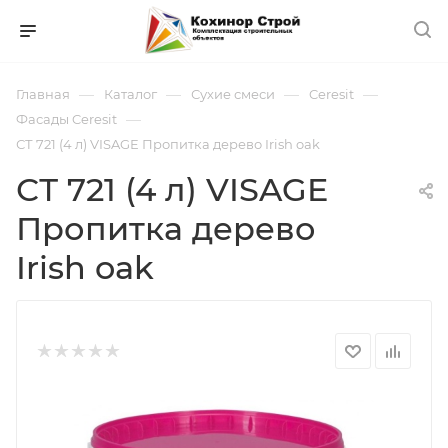
—
—
—
—
Главная
Каталог
Сухие смеси
Ceresit
—
Фасады Ceresit
СТ 721 (4 л) VISAGE Пропитка дерево Irish oak
СТ 721 (4 л) VISAGE
Пропитка дерево
Irish oak