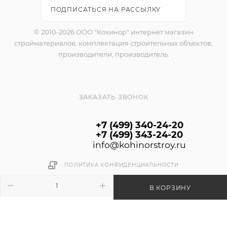
декоративного слоя, имитирующего цвета
ПОДПИСАТЬСЯ НА РАССЫЛКУ
натуральной древесины различных пород.
© 2010-2026 ООО "Кохинор" интернет магазин
СВОЙСТВА:
стройматериалов, комплектация строительных объектов,
-выпускается 6 цветов;
производители, производитель.
-устойчива к атмосферным воздействиям;
-гидрофобная;
-долговечная, устойчива к загрязнениям;
ЗАКАЗАТЬ ЗВОНОК
-обладает высокой стабильностью цвета;
-готова к применению;
+7 (499) 340-24-20
-пригодна для наружных и внутренних работ;
+7 (499) 343-24-20
-экологически безопасна.
info@kohinorstroy.ru
ПОЛИТИКА КОНФИДЕНЦИАЛЬНОСТИ
ОБЛАСТЬ ПРИМЕНЕНИЯ:
Может применяться в составе систем
В КОРЗИНУ
теплоизоляции фасадов с утеплителем из
пенополистирола (Ceresit EPS).
Обработанные пропиткой поверхности