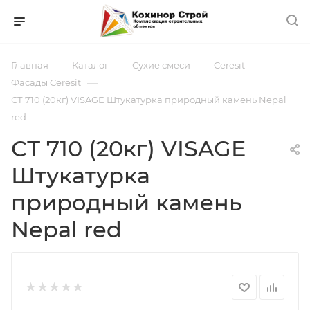
—
—
—
—
Главная
Каталог
Сухие смеси
Ceresit
—
Фасады Ceresit
СТ 710 (20кг) VISAGE Штукатурка природный камень Nepal
red
СТ 710 (20кг) VISAGE
Штукатурка
природный камень
Nepal red