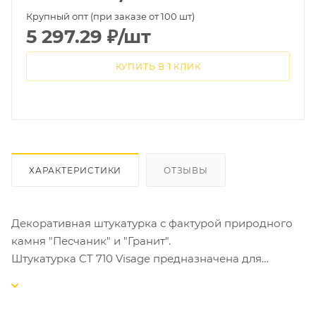
Крупный опт (при заказе от 100 шт)
5 297.29
₽
/шт
КУПИТЬ В 1 КЛИК
ХАРАКТЕРИСТИКИ
ОТЗЫВЫ
Декоративная штукатурка с фактурой природного
камня "Песчаник" и "Гранит".
Штукатурка CT 710 Visage предназначена для
изготовления тонкослойных декоративных
покрытий, имитирующих фактуру песчаника или
гранита, на таких основаниях как бетон, цементные