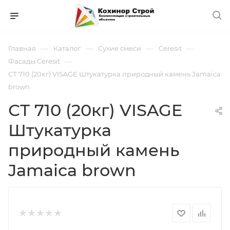
—
—
—
—
Главная
Каталог
Сухие смеси
Ceresit
—
Фасады Ceresit
СТ 710 (20кг) VISAGE Штукатурка природный камень Jamaica
brown
СТ 710 (20кг) VISAGE
Штукатурка
природный камень
Jamaica brown