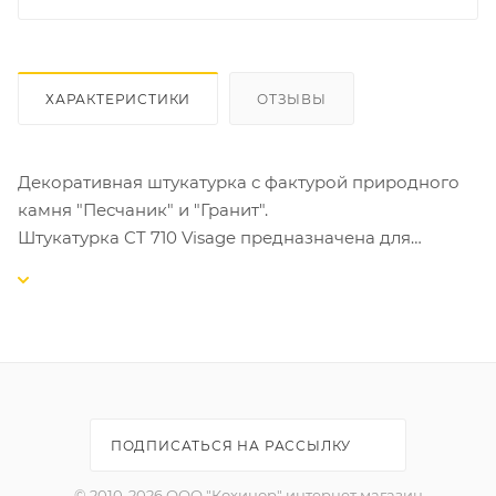
ХАРАКТЕРИСТИКИ
ОТЗЫВЫ
Декоративная штукатурка с фактурой природного
камня "Песчаник" и "Гранит".
Штукатурка CT 710 Visage предназначена для
изготовления тонкослойных декоративных
покрытий, имитирующих фактуру песчаника или
гранита, на таких основаниях как бетон, цементные
и гипсовые штукатурки, гипсокартон,
древесностружечные плиты и т.п., а также на
базовом штукатурном слое в составе систем
фасадных теплоизоляционных композиционных
ПОДПИСАТЬСЯ НА РАССЫЛКУ
(СФТК) с теплоизоляционным слоем из
пенополистирольных плит (Ceresit EPS).
© 2010-2026 ООО "Кохинор" интернет магазин