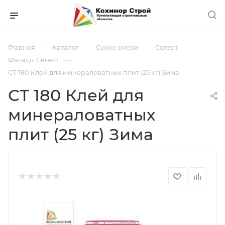
—
—
—
—
Главная
Каталог
Сухие смеси
Ceresit
—
Фасады Ceresit
СТ 180 Клей для минераловатных плит (25 кг) Зима
СТ 180 Клей для
минераловатных
плит (25 кг) Зима