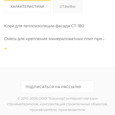
ХАРАКТЕРИСТИКИ
ОТЗЫВЫ
Клей для теплоизоляции фасада СТ-180
Смесь для крепления минераловатных плит при
наружной теплоизоляции фасадов.
ГОСТ Р 54359-2017
Клеевая смесь CT 180 предназначена для крепления
минераловатных теплоизоляционных плит на
минеральных основаниях при устройстве систем
наружной теплоизоляции фасадов Ceresit WM.
ПОДПИСАТЬСЯ НА РАССЫЛКУ
СВОЙСТВА:
-может применяться при температуре от 0°С;
© 2010-2026 ООО "Кохинор" интернет магазин
-обладает высокой адгезией;
стройматериалов, комплектация строительных объектов,
-паропроницаемый;
производители, производитель.