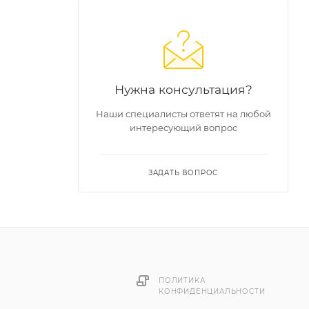
м
Нужна консультация?
 работ в
Наши специалисты ответят на любой
интересующий вопрос
нных
ЗАДАТЬ ВОПРОС
разует
ильные и
 к
ении
ПОЛИТИКА
КОНФИДЕНЦИАЛЬНОСТИ