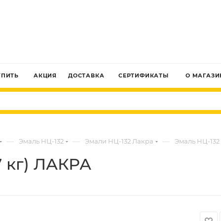
ЗАКАЗАТЬ ЗВОНОК
УПИТЬ
АКЦИЯ
ДОСТАВКА
СЕРТИФИКАТЫ
О МАГАЗИ
—
—
—
Эмаль НЦ-132
Эмали НЦ-132 Лакра
Эмаль НЦ-132 
7 кг) ЛАКРА