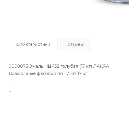
ХАРАКТЕРИСТИКИ
ОТЗЫВЫ
0008075 Эмаль НЦ-132 голубая (17 кг) ЛАКРА
Возможные фасовки по 1,7 кг/ 17 кг
Эмаль НЦ быстросохнущая ЛАКРА (время высыхания о
разработанное специально для быстрой и эффектив
готовую к применению краску на основе нитроцелл
с хорошим глянцем и широкой цветовой гаммой. Обл
Образует эластичную и ударопрочную пленку высок
предварительно загрунтованных металлических пов