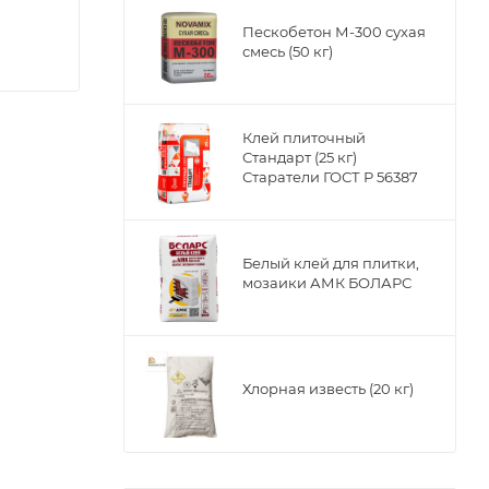
Пескобетон М-300 сухая
смесь (50 кг)
Клей плиточный
Стандарт (25 кг)
Старатели ГОСТ Р 56387
Белый клей для плитки,
мозаики АМК БОЛАРС
е,
ет собой
в. Эмаль
Хлорная известь (20 кг)
окрытия.
овиях и