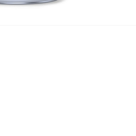
дного слоя не более часа) – это качественное покрыти
ной отделки различных поверхностей. Эмаль представля
юлозы (НЦ) с добавлением специальных смол и пигменто
адает высокой атмосферо-, свето- и водостойкостью п
ой твердости. Применяется для окраски деревянных и
ерхностей изделий, эксплуатируемых в атмосферных усл