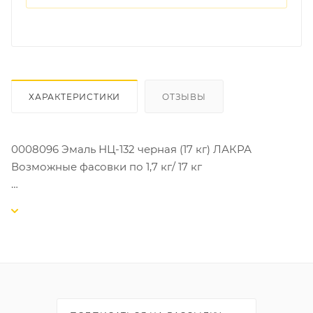
ХАРАКТЕРИСТИКИ
ОТЗЫВЫ
0008096 Эмаль НЦ-132 черная (17 кг) ЛАКРА
Возможные фасовки по 1,7 кг/ 17 кг
Эмаль НЦ быстросохнущая ЛАКРА (время
высыхания одного слоя не более часа) – это
качественное покрытие, разработанное специально
для быстрой и эффективной отделки различных
поверхностей. Эмаль представляет собой готовую к
применению краску на основе нитроцеллюлозы
(НЦ) с добавлением специальных смол и пигментов.