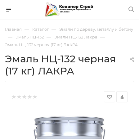
—
—
Главная
Каталог
Эмали по дереву, металлу и бетону
—
—
—
Эмаль НЦ-132
Эмали НЦ-132 Лакра
Эмаль НЦ-132 черная (17 кг) ЛАКРА
Эмаль НЦ-132 черная
(17 кг) ЛАКРА