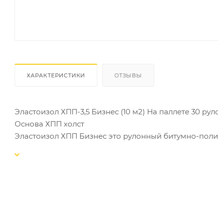
ХАРАКТЕРИСТИКИ
ОТЗЫВЫ
Эластоизол ХПП-3,5 Бизнес (10 м2) На паллете 30 руло
Основа ХПП холст
Эластоизол ХПП Бизнес это рулонный битумно-пол
устройства нижних слоев кровельных и гидроизоля
профессионального уровня и применяется как подк
конструкциях, где важна надежная защита от влаги 