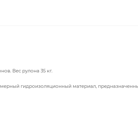
нов. Вес рулона 35 кг.
имерный гидроизоляционный материал, предназначенн
ционных систем. Материал относится к наплавляемым п
ладочный слой в кровельных пирогах и изоляционных
при оптимальных затратах.