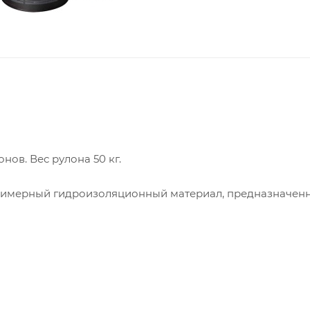
нов. Вес рулона 50 кг.
олимерный гидроизоляционный материал, предназначен
ты строительных конструкций от проникновения влаги. 
ьного уровня и используется как базовый слой в мног