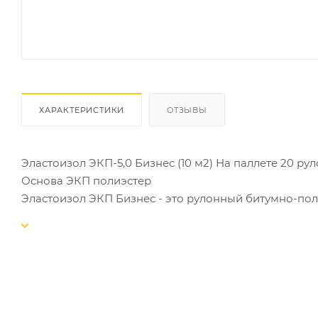
ХАРАКТЕРИСТИКИ
ОТЗЫВЫ
Эластоизол ЭКП-5,0 Бизнес (10 м2) На паллете 20 руло
Основа ЭКП полиэстер
Эластоизол ЭКП Бизнес - это рулонный битумно-п
устройства нижних слоев кровельных систем и защи
относится к наплавляемым покрытиям профессионал
кровельных и гидроизоляционных решениях.