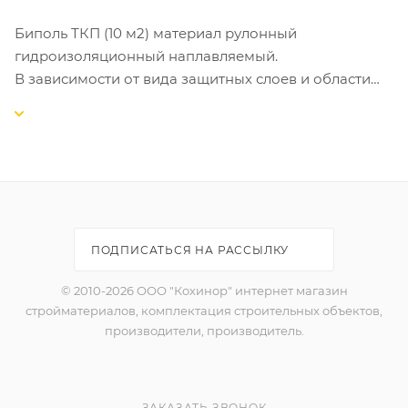
Биполь ТКП (10 м2) материал рулонный
гидроизоляционный наплавляемый.
В зависимости от вида защитных слоев и области
применения Биполь выпускается следующих марок:
Биполь К-с крупнозернистой посыпкой с лицевой
стороны и полимерной пленкой с наплавляемой
стороны полотна; применяется для устройства
верхнего слоя гидроизоляции с защитой от солнца;
Биполь - с полимерной пленкой с лицевой и
нижней стороны полотна; применяется для
ПОДПИСАТЬСЯ НА РАССЫЛКУ
устройства нижних слоев гидроизоляции.
© 2010-2026 ООО "Кохинор" интернет магазин
стройматериалов, комплектация строительных объектов,
производители, производитель.
ЗАКАЗАТЬ ЗВОНОК