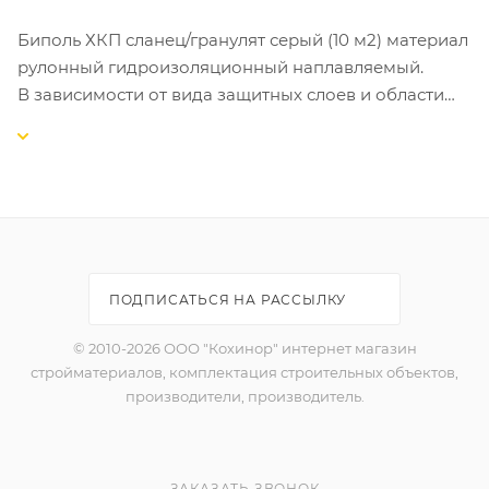
Биполь ХКП сланец/гранулят серый (10 м2) материал
рулонный гидроизоляционный наплавляемый.
В зависимости от вида защитных слоев и области
применения Биполь выпускается следующих марок:
Биполь К-с крупнозернистой посыпкой с лицевой
стороны и полимерной пленкой с наплавляемой
стороны полотна; применяется для устройства
верхнего слоя гидроизоляции с защитой от солнца;
Биполь - с полимерной пленкой с лицевой и
нижней стороны полотна; применяется для
ПОДПИСАТЬСЯ НА РАССЫЛКУ
устройства нижних слоев гидроизоляции.
© 2010-2026 ООО "Кохинор" интернет магазин
стройматериалов, комплектация строительных объектов,
производители, производитель.
ЗАКАЗАТЬ ЗВОНОК