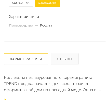
400х400х9
600х600х10
Характеристики
Производство
—
Россия
ХАРАКТЕРИСТИКИ
ОТЗЫВЫ
Коллекция неглазурованного керамогранита
TREND предназначается для всех, кто хочет
оформить свой дом по последней моде. Одна из
важнейших тенденций сегодняшнего дня –
использование керамичекого гранита во
внутренней и внешней отделке. Серия TREND