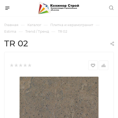
—
—
—
Главная
Каталог
Плитка и керамогранит
—
—
Estima
Trend / Тренд
TR 02
TR 02