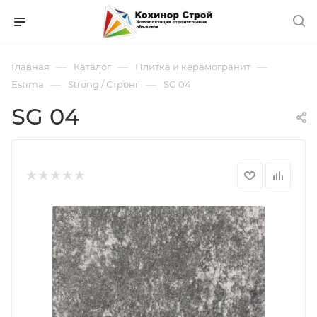
—
—
—
Главная
Каталог
Плитка и керамогранит
—
—
Estima
Strong / Стронг
SG 04
SG 04