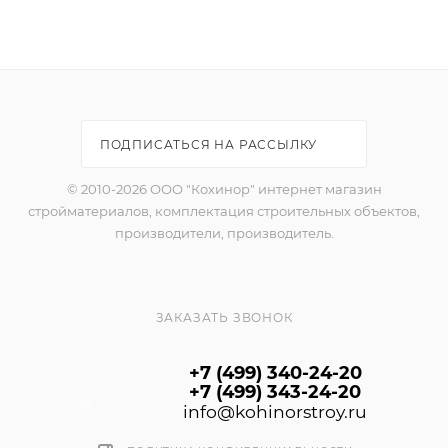
идеально подойдет для создания современных
интерьеров. Поверхность плитки выполнена в стиле
хай-тек: выглядит сдержано и в то же время
современно. Уникальность новинки заключается в
том, что строгие каноны современного стиля
гармонично сочетаются в ней с теплыми оттенками
ПОДПИСАТЬСЯ НА РАССЫЛКУ
бежевого, светло-бежевого и коричневого цветов.
</span>
© 2010-2026 ООО "Кохинор" интернет магазин
<div> </div>
стройматериалов, комплектация строительных объектов,
производители, производитель.
<div><span style="color: rgb(102, 102, 102); font-family:
"PT Sans", sans-serif; font-size: 13px; line-height: 18px;
text-align: justify; background-color: rgb(255, 255, 255);">
ЗАКАЗАТЬ ЗВОНОК
<br />
</span></div>
+7 (499) 340-24-20
+7 (499) 343-24-20
<div>
info@kohinorstroy.ru
<div style="color: rgb(97, 97, 97); font-family: Arial; font-