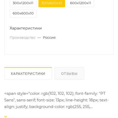
300х1200х11
300х600х10
600х1200х11
600х600х10
Характеристики
Производство
—
Россия
ХАРАКТЕРИСТИКИ
ОТЗЫВЫ
<span style="color: rgb(102, 102, 102); font-family: "PT
Sans", sans-serif; font-size: 13px; line-height: 18px; text-
align: justify; background-color: rgb(255, 255,
255);">Керамогранит из новой коллекции MILD