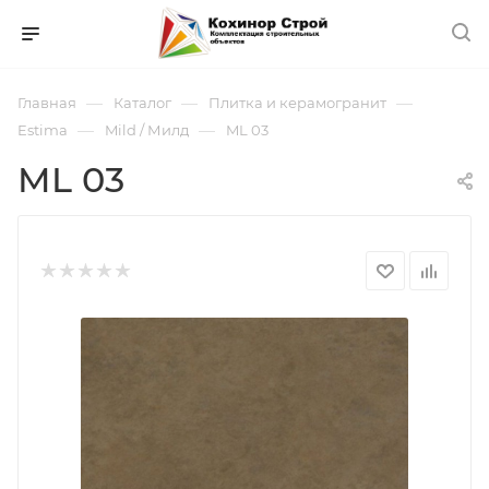
—
—
—
Главная
Каталог
Плитка и керамогранит
—
—
Estima
Mild / Милд
ML 03
ML 03