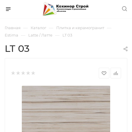
—
—
—
Главная
Каталог
Плитка и керамогранит
—
—
Estima
Latte / Латте
LT 03
LT 03