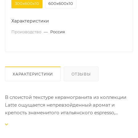
300х600х10
600х600х10
Характеристики
Производство
—
Россия
ХАРАКТЕРИСТИКИ
ОТЗЫВЫ
В слоистой текстуре керамогранита из коллекции
Latte ощущается непревзойденный аромат и
крепость знаменитого итальянского espresso,
смягченного кипяченым молоком и сдобренного
горячим шоколадом. Плитка из новой коллекции
Latte будет особенно органична в интерьерах,