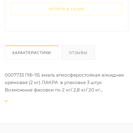
КУПИТЬ В 1 КЛИК
ХАРАКТЕРИСТИКИ
ОТЗЫВЫ
0007733 ПФ-115 эмаль атмосферостойкая алкидная
кремовая (2 кг) ЛАКРА в упаковке 3 штук
Возможные фасовки по 2 кг/ 2,8 кг/ 20 кг
ПФ-115 эмаль атмосферостойкая алкидная ЛАКРА -
это высококачественная эмаль, разработанная
специально для защиты и декоративного покрытия
различных поверхностей. Она отлично справляется