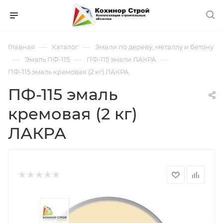
—
—
Главная
Каталог
Эмали по дереву, металлу и бетону
—
—
—
Эмаль ПФ-115
ПФ-115 эмали ЛАКРА
ПФ-115 эмаль кремовая (2 кг) ЛАКРА
ПФ-115 эмаль
кремовая (2 кг)
ЛАКРА