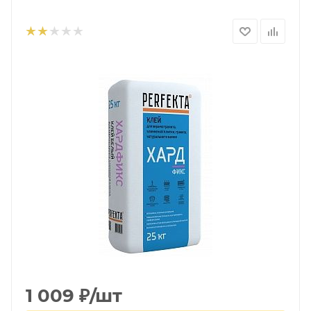
1 009
₽
/шт