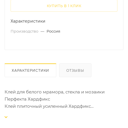
КУПИТЬ В 1 КЛИК
Характеристики
Производство
—
Россия
ХАРАКТЕРИСТИКИ
ОТЗЫВЫ
Клей для белого мрамора, стекла и мозаики
Перфекта Хардфикс
Клей плиточный усиленный Хардфикс
Применение для укладки крупноформатных плит из
белого мрамора, натурального и искусственного