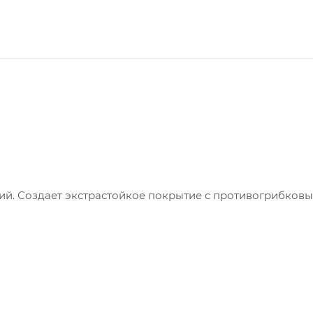
ний. Создает экстрастойкое покрытие с противогрибков
ний. Создает экстрастойкое покрытие с противогрибков
меняется для окраски стен и потолков во всех типах
симальная стойкость к мытью и износу, например, корид
дназначена для окраски новых и ранее окрашенных бет