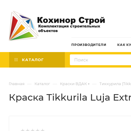
ПРОИЗВОДИТЕЛИ
КАК К
КАТАЛОГ
—
—
—
Главная
Каталог
Краски ВДАК
Тиккурила (Tikk
Краска Tikkurila Luja Ext