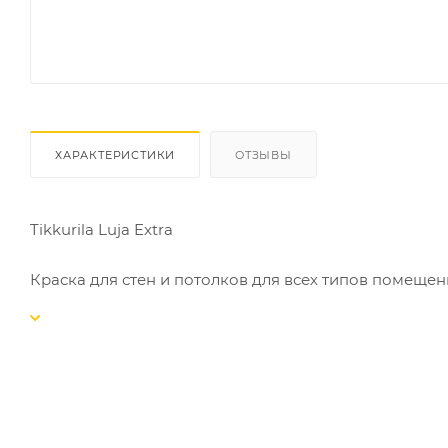
ХАРАКТЕРИСТИКИ
ОТЗЫВЫ
Tikkurila Luja Extra
Краска для стен и потолков для всех типов помеще
компонентом. Идеальна для влажных помещений.
Краска для стен и потолков для всех типов помеще
компонентом. Идеальна для влажных помещений. При
помещений, от поверхностей которых требуется мак
гардеробные, обеденные зоны, кухни и ванные. Пре