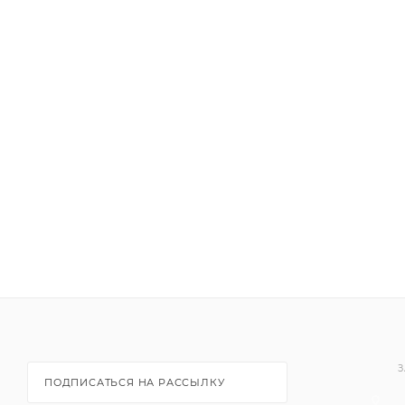
оштукатуренных, зашпатлеванных, кирпичных, гипсо
детских дошкольных, учебных, лечебно-профилакти
режимом влажной дезинфекции
Расход на шероховатую поверхность
7 м²/л
Расход на гладкую поверхность
10 м²/л
З
ПОДПИСАТЬСЯ НА РАССЫЛКУ