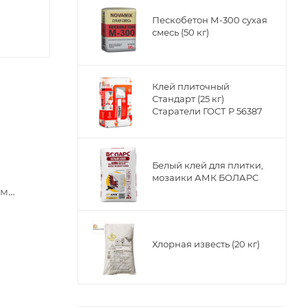
Пескобетон М-300 сухая
смесь (50 кг)
Клей плиточный
Стандарт (25 кг)
Старатели ГОСТ Р 56387
Белый клей для плитки,
мозаики АМК БОЛАРС
ым
ым
Хлорная известь (20 кг)
оры,
онных,