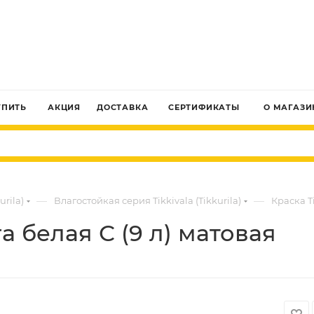
ЗАКАЗАТЬ ЗВОНОК
УПИТЬ
АКЦИЯ
ДОСТАВКА
СЕРТИФИКАТЫ
О МАГАЗИ
—
—
urila)
Влагостойкая серия Tikkivala (Tikkurila)
Краска Ti
ra белая С (9 л) матовая