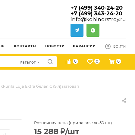
+7 (499) 340-24-20
+7 (499) 343-24-20
info@kohinorstroy.ru
НЕ
КОНТАКТЫ
НОВОСТИ
ВАКАНСИИ
ВОЙТИ
0
0
0
Каталог
kkurila Luja Extra белая С (9 л) матовая
Розничная цена (при заказе до 50 шт)
15 288
₽
/шт