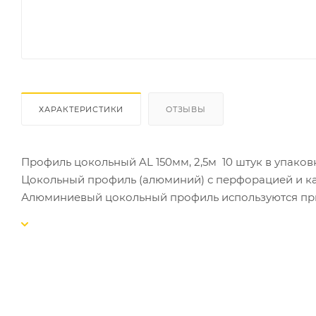
ХАРАКТЕРИСТИКИ
ОТЗЫВЫ
Профиль цокольный AL 150мм, 2,5м 10 штук в упаков
Цокольный профиль (алюминий) с перфорацией и к
Алюминиевый цокольный профиль используются при
Его применение позволяет защитить теплоизоляцию 
служит опорной планкой для плит утеплителя в сис
Особенности применения цокольного профиля:
Не окисляется при взаимодействии с отделочными 
Цокольный профиль обладает огнестойкостью.
Цокольный профиль препятствует утечке тепла через