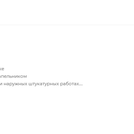
ке
апельником
 наружных штукатурных работах.
от проникновения влаги, добиться ровного оштукатури
теме теплоизоляции фасадов "мокрым способом".
материалами «мокрого фасада».
 «мостики холода».