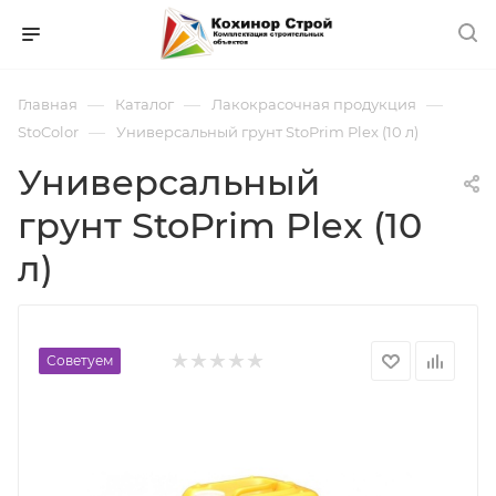
—
—
—
Главная
Каталог
Лакокрасочная продукция
—
StoColor
Универсальный грунт StoPrim Plex (10 л)
Универсальный
грунт StoPrim Plex (10
л)
Советуем