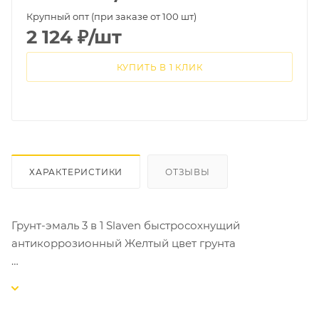
Крупный опт (при заказе от 100 шт)
2 124
₽
/шт
КУПИТЬ В 1 КЛИК
ХАРАКТЕРИСТИКИ
ОТЗЫВЫ
Грунт-эмаль 3 в 1 Slaven быстросохнущий
антикоррозионный Желтый цвет грунта
Алкидный антикоррозийный грунт для наружных и
внутренних работ