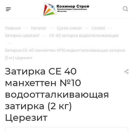
—
—
—
—
Главная
Каталог
Сухие смеси
Ceresit
—
Затирки церезит
СЕ 40 затирка водооталкивающая
—
Затирка CE 40 манхеттен №10 водоотталкивающая затирка
(2 кг) Церезит
Затирка CE 40
манхеттен №10
водоотталкивающая
затирка (2 кг)
Церезит