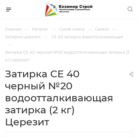
—
—
—
—
Главная
Каталог
Сухие смеси
Ceresit
—
Затирки церезит
СЕ 40 затирка водооталкивающая
—
Затирка CE 40 черный №20 водоотталкивающая затирка (2
кг) Церезит
Затирка CE 40
черный №20
водоотталкивающая
затирка (2 кг)
Церезит