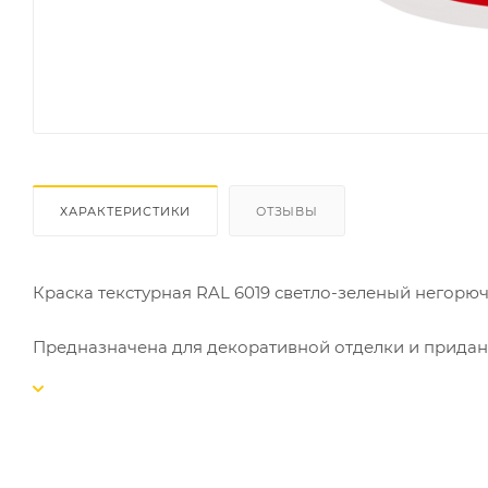
ХАРАКТЕРИСТИКИ
ОТЗЫВЫ
Краска текстурная RAL 6019 светло-зеленый негорючая 
Предназначена для декоративной отделки и придан
цементные и гипсовые штукатурки, кирпич, поверх
обеспечения на путях эвакуации, местах общего по
опасности КМ0.
Компания О)О "Кохинор" реализует негорючую прод