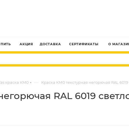
ЗАКАЗАТЬ ЗВОНОК
УПИТЬ
АКЦИЯ
ДОСТАВКА
СЕРТИФИКАТЫ
О МАГАЗИ
—
fas краска КМ0
Краска КМ0 текстурная негорючая RAL 6019 св
егорючая RAL 6019 светло-