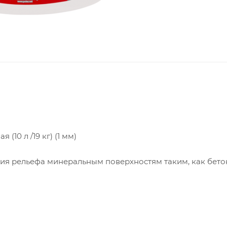
(10 л /19 кг) (1 мм)
ия рельефа минеральным поверхностям таким, как бето
ности, внутри сухих помещений и помещений с повышенн
льзования и зальных помещениях покрытия с классом п
укцию КМ 0 для строительных объектов.