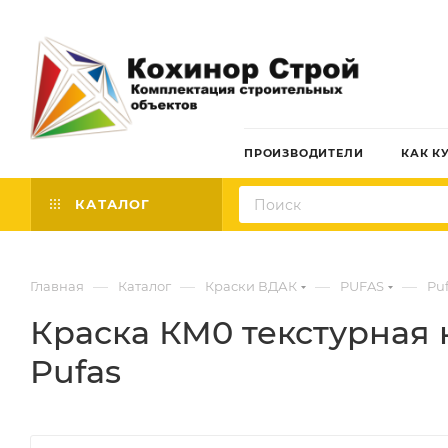
ПРОИЗВОДИТЕЛИ
КАК К
КАТАЛОГ
—
—
—
—
Главная
Каталог
Краски ВДАК
PUFAS
Pu
Краска КМ0 текстурная н
Pufas