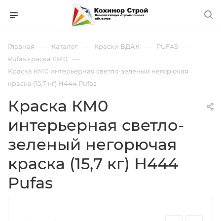
—
—
—
—
Главная
Каталог
Краски ВДАК
PUFAS
—
Pufas краска КМ0
Краска КМ0 интерьерная светло-зеленый негорючая
краска (15,7 кг) Н444 Pufas
Краска КМ0
интерьерная светло-
зеленый негорючая
краска (15,7 кг) Н444
Pufas