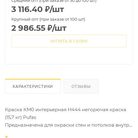
Средний опт (при заказе от 50 до 100 шт)
3 116.40
₽
/шт
Крупный опт (при заказе от 100 шт)
2 986.55
₽
/шт
КУПИТЬ В 1 КЛИК
ХАРАКТЕРИСТИКИ
ОТЗЫВЫ
Краска КМ0 интерьерная Н444 негорючая краска
(15,7 кг) Pufas
Предназначена для окраски стен и потолков внутри
помещений. Краска для стен и потолков в детских