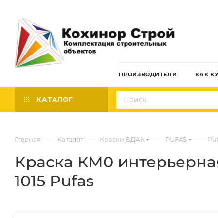
ПРОИЗВОДИТЕЛИ
КАК К
КАТАЛОГ
—
—
—
—
Главная
Каталог
Краски ВДАК
PUFAS
Pu
Краска КМ0 интерьерная 
1015 Pufas