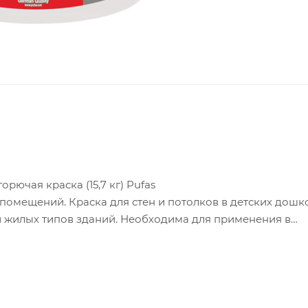
орючая краска (15,7 кг) Pufas
 помещений. Краска для стен и потолков в детских дошк
и жилых типов зданий. Необходима для применения в
сти которых регламентируются в соответствии с Федер
ссом пожарной опасности КМ0 (с классом горючести - НГ)
орючий материал)