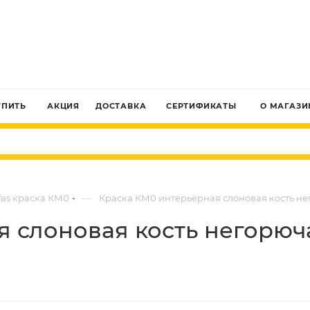
ЗАКАЗАТЬ ЗВОНОК
УПИТЬ
АКЦИЯ
ДОСТАВКА
СЕРТИФИКАТЫ
О МАГАЗИ
—
fas краска КМ0
Краска КМ0 интерьерная слоновая кость негор
слоновая кость негорючая