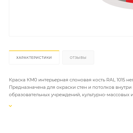
ХАРАКТЕРИСТИКИ
ОТЗЫВЫ
Краска КМ0 интерьерная слоновая кость RAL 1015 нег
Предназначена для окраски стен и потолков внутри
образовательных учреждений, культурно-массовых 
помещениях, требования к классу пожарной опасно
законом от 22.07.2008 № 123-Ф3 не менее КМ0 с кла
Образует белое матовое влагостойкое покрытие.
соответствует классу пожарной опасности КМ0 (нег
однокомпонентная