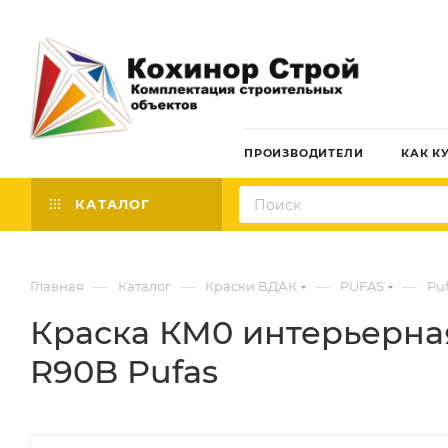
ПРОИЗВОДИТЕЛИ
КАК К
КАТАЛОГ
—
—
—
—
Главная
Каталог
Краски ВДАК
PUFAS
Pu
Краска КМ0 интерьерная 
R90B Pufas