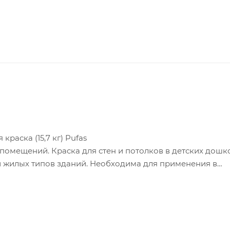
раска (15,7 кг) Pufas
 помещений. Краска для стен и потолков в детских дошк
и жилых типов зданий. Необходима для применения в
сти которых регламентируются в соответствии с Федер
ссом пожарной опасности КМ0 (с классом горючести - НГ)
орючий материал)