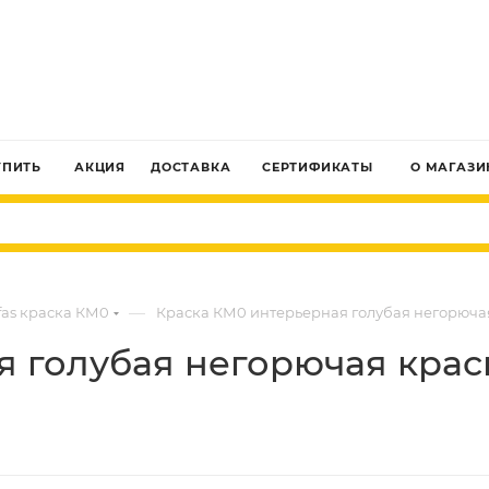
ЗАКАЗАТЬ ЗВОНОК
УПИТЬ
АКЦИЯ
ДОСТАВКА
СЕРТИФИКАТЫ
О МАГАЗИ
—
fas краска КМ0
Краска КМ0 интерьерная голубая негорючая к
голубая негорючая краска 