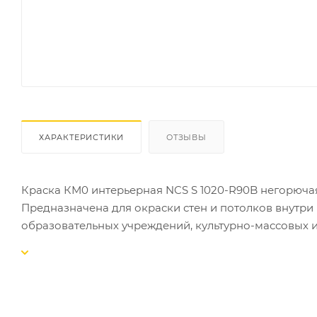
ХАРАКТЕРИСТИКИ
ОТЗЫВЫ
Краска КМ0 интерьерная NCS S 1020-R90B негорючая к
Предназначена для окраски стен и потолков внутри
образовательных учреждений, культурно-массовых 
помещениях, требования к классу пожарной опасно
законом от 22.07.2008 № 123-Ф3 не менее КМ0 с кла
Образует белое матовое влагостойкое покрытие.
соответствует классу пожарной опасности КМ0 (нег
однокомпонентная