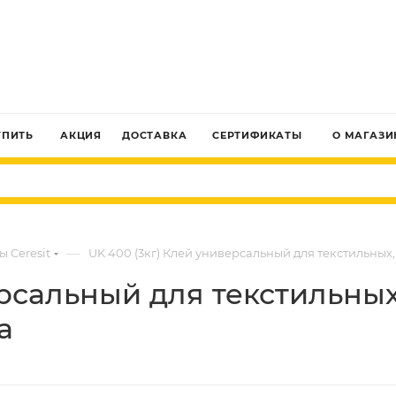
ЗАКАЗАТЬ ЗВОНОК
УПИТЬ
АКЦИЯ
ДОСТАВКА
СЕРТИФИКАТЫ
О МАГАЗИ
—
ы Ceresit
UK 400 (3кг) Клей универсальный для текстильных
ерсальный для текстильны
а