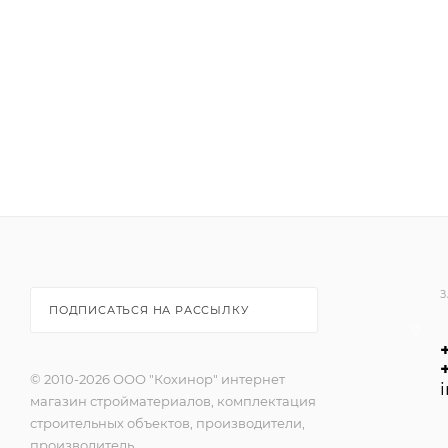
-может применяться на полах с подогревом;
-устойчив к замораживанию;
-не содержит органических растворителей;
-экологически безопасен.
ОБЛАСТЬ ПРИМЕНЕНИЯ:
-гетерогенных и гомогенных ПВХ покрытий;
-хлорвиниловых (ХВ) покрытий;
-всех видов текстильных покрытий (кроме покрытий
сизалевых и кокосовых покрытий);
-пробковых покрытий с подложкой из ПВХ.
З
ПОДПИСАТЬСЯ НА РАССЫЛКУ
© 2010-2026 ООО "Кохинор" интернет
магазин стройматериалов, комплектация
строительных объектов, производители,
производитель.