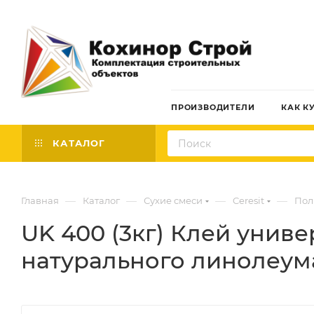
ПРОИЗВОДИТЕЛИ
КАК К
КАТАЛОГ
—
—
—
—
Главная
Каталог
Сухие смеси
Ceresit
Пол
UK 400 (3кг) Клей унив
натурального линолеум