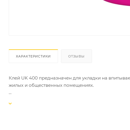
ХАРАКТЕРИСТИКИ
ОТЗЫВЫ
Клей UK 400 предназначен для укладки на впитываю
жилых и общественных помещениях.
СВОЙСТВА:
-обладает высокой адгезией;
-обеспечивает высокую прочность склеивания;
-устойчив к чистке текстильных покрытий;
-устойчив к мебельным колесам (при соответствую