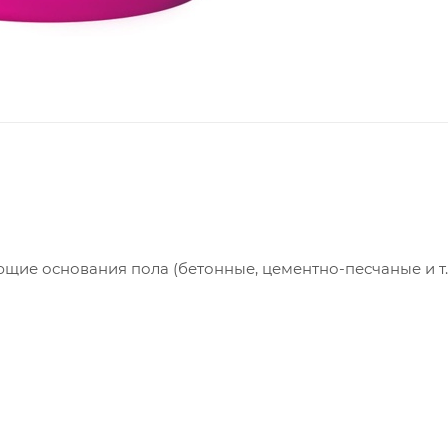
щие основания пола (бетонные, цементно-песчаные и т.д
щем напольном покрытии);