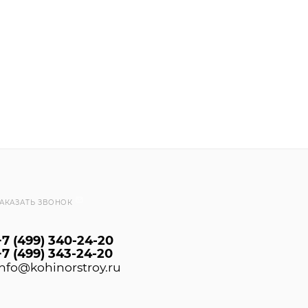
 с подложкой из полиуретана, модульных ковровых плит
АКАЗАТЬ ЗВОНОК
+7 (499) 340-24-20
+7 (499) 343-24-20
info@kohinorstroy.ru