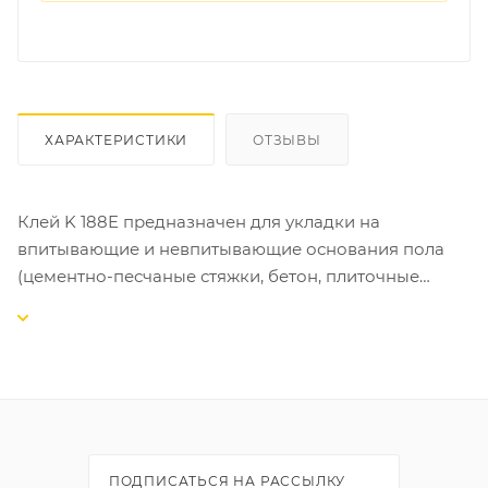
ХАРАКТЕРИСТИКИ
ОТЗЫВЫ
Клей K 188E предназначен для укладки на
впитывающие и невпитывающие основания пола
(цементно-песчаные стяжки, бетон, плиточные
облицовки, существующие ПВХ покрытия и т.д.) в
жилых и общественных помещениях.
СВОЙСТВА:
-обладает высокой адгезией;
-пригоден для применения на невпитывающих и
вертикальных основаниях;
ПОДПИСАТЬСЯ НА РАССЫЛКУ