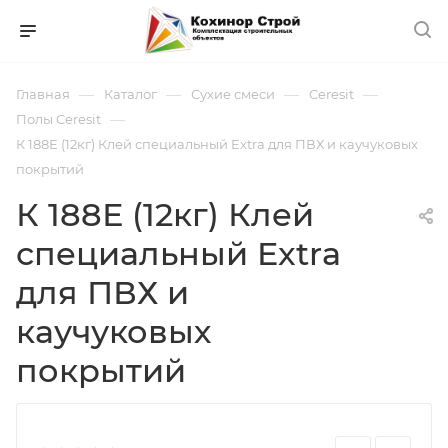
—
—
—
—
Главная
Каталог
Сухие смеси
Ceresit
—
Полы Ceresit
К 188Е (12кг) Клей специальный Extra для ПВХ и каучуковых
покрытий
К 188Е (12кг) Клей
специальный Extra
для ПВХ и
каучуковых
покрытий