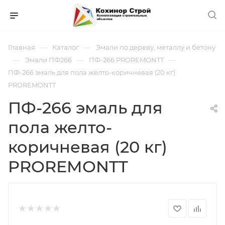
—
—
Главная
Каталог
Эмали по дереву, металлу и бетону
—
—
—
Эмали ПФ266
ПФ-266 PROREMONTT
ПФ-266 эмаль для пола желто-коричневая (20 кг)
PROREMONTT
ПФ-266 эмаль для
пола желто-
коричневая (20 кг)
PROREMONTT