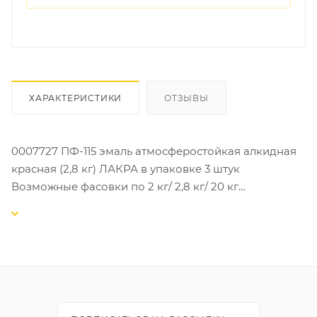
ХАРАКТЕРИСТИКИ
ОТЗЫВЫ
0007727 ПФ-115 эмаль атмосферостойкая алкидная
красная (2,8 кг) ЛАКРА в упаковке 3 штук
Возможные фасовки по 2 кг/ 2,8 кг/ 20 кг
ПФ-115 эмаль атмосферостойкая алкидная ЛАКРА -
это высококачественная эмаль, разработанная
специально для защиты и декоративного покрытия
различных поверхностей. Она отлично справляется
с атмосферными воздействиями, обеспечивая
надежную защиту от коррозии, ультрафиолетовых