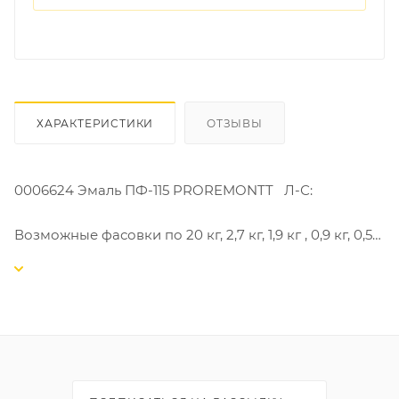
ХАРАКТЕРИСТИКИ
ОТЗЫВЫ
0006624 Эмаль ПФ-115 PROREMONTT Л-С:
Возможные фасовки по 20 кг, 2,7 кг, 1,9 кг , 0,9 кг, 0,5
кг.
Эмаль универсальная алкидная атмосферостойкая.
Применяется для наружных и внутренних работ
Назначение - Применяется для окраски оконных