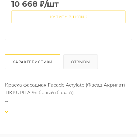
10 668
₽
/шт
КУПИТЬ В 1 КЛИК
ХАРАКТЕРИСТИКИ
ОТЗЫВЫ
Краска фасадная Facade Acrylate (Фасад Акрилат)
TIKKURILA 9л белый (база А)
ОПИСАНИЕ:
Водно-дисперсионная акрилатная краска.
ОБЪЕКТЫ ПРИМЕНЕНИЯ: