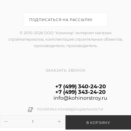
Для применения по минеральным фасадам,
цоколям и деревянным фасадам. Кроме того, может
применяться для стен и потолков внутри жилых
ПОДПИСАТЬСЯ НА РАССЫЛКУ
помещений в местах общего пользования
(межквартирных коридорах, лестничных клетках,
© 2010-2026 ООО "Кохинор" интернет магазин
холлах и вестибюлях), а также внтури торговых,
стройматериалов, комплектация строительных объектов,
промышленных и складских помещений, в том
производители, производитель.
числе с повышенной влажностью.
ОБЛАСТЬ ПРИМЕНЕНИЯ:
ЗАКАЗАТЬ ЗВОНОК
Для наружных работ: окраска фасадов, цоколей
жилых, торговых, промышленных, складских и др.
+7 (499) 340-24-20
помещений по бетону, штукатурке, минеральным и
+7 (499) 343-24-20
акриловым декоративным материалам,
info@kohinorstroy.ru
фиброцементным плитам, вертикальным
ПОЛИТИКА КОНФИДЕНЦИАЛЬНОСТИ
деревянным поверхностям из вагонки, строганным
и пиленым дощатым фасадам, а также по балкам и
В КОРЗИНУ
откосам, подверженным атмосферным нагрузкам.