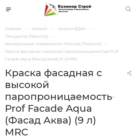
—
—
—
Главная
Каталог
Краски ВДАК
—
Тиккурила (Tikkurila)
—
Минеральные поверхности Tikkivala (Tikkurila)
Краска фасадная с высокой паропроницаемостью Prof
Facade Aqua (Фасад Аква) (9 л) MRC
Краска фасадная с
высокой
паропроницаемостью
Prof Facade Aqua
(Фасад Аква) (9 л)
MRC