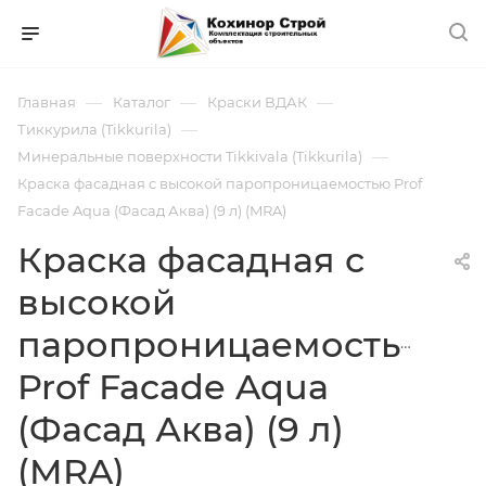
—
—
—
Главная
Каталог
Краски ВДАК
—
Тиккурила (Tikkurila)
—
Минеральные поверхности Tikkivala (Tikkurila)
Краска фасадная с высокой паропроницаемостью Prof
Facade Aqua (Фасад Аква) (9 л) (MRA)
Краска фасадная с
высокой
паропроницаемостью
Prof Facade Aqua
(Фасад Аква) (9 л)
(MRA)