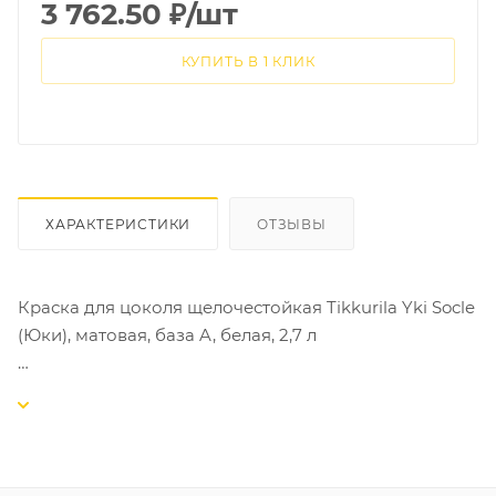
3 762.50
₽
/шт
КУПИТЬ В 1 КЛИК
ХАРАКТЕРИСТИКИ
ОТЗЫВЫ
Краска для цоколя щелочестойкая Tikkurila Yki Socle
(Юки), матовая, база A, белая, 2,7 л
Щелочестойкая краска для наружных работ по
минеральным цоколям и фасадным волокнисто-
минеральным плитам. Благодаря специально
подобранным компонентам краска обладает