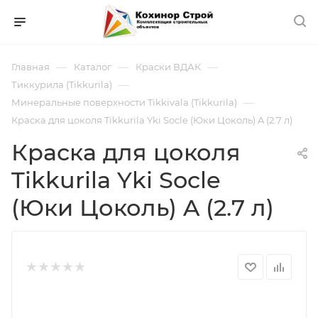
—
—
—
Главная
Каталог
Краски ВДАК
—
Тиккурила (Tikkurila)
—
Минеральные поверхности Tikkivala (Tikkurila)
Краска для цоколя Tikkurila Yki Socle (Юки Цоколь) A (2.7 л)
Краска для цоколя
Tikkurila Yki Socle
(Юки Цоколь) A (2.7 л)