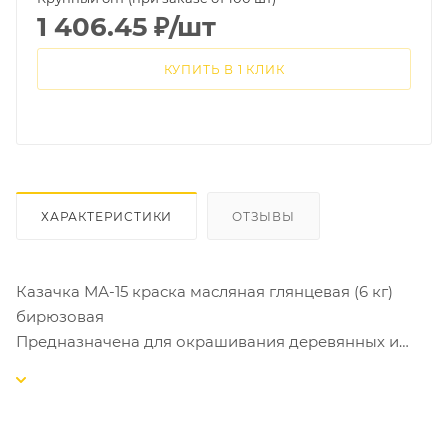
1 406.45
₽
/шт
КУПИТЬ В 1 КЛИК
ХАРАКТЕРИСТИКИ
ОТЗЫВЫ
Казачка МА-15 краска масляная глянцевая (6 кг)
бирюзовая
Предназначена для окрашивания деревянных и
металлических поверхностей, например оконных
рам, подоконников, дверей, решёток,
металлических конструкций (не подходит для
окраски пола).