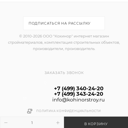
Применяется для работ снаружи и внутри
помещения.
Расход 120 - 190 г/м²
ПОДПИСАТЬСЯ НА РАССЫЛКУ
© 2010-2026 ООО "Кохинор" интернет магазин
стройматериалов, комплектация строительных объектов,
производители, производитель.
ЗАКАЗАТЬ ЗВОНОК
+7 (499) 340-24-20
+7 (499) 343-24-20
info@kohinorstroy.ru
ПОЛИТИКА КОНФИДЕНЦИАЛЬНОСТИ
В КОРЗИНУ