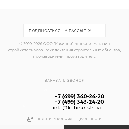
поверхности. Благодаря распылительной головке с
поворотным соплом, обеспечивающим
профессиональный факел распыления, достигается
высокая скорость нанесения эмали при
ПОДПИСАТЬСЯ НА РАССЫЛКУ
максимальном удобстве окрашивания.
© 2010-2026 ООО "Кохинор" интернет магазин
стройматериалов, комплектация строительных объектов,
производители, производитель.
ЗАКАЗАТЬ ЗВОНОК
+7 (499) 340-24-20
+7 (499) 343-24-20
info@kohinorstroy.ru
ПОЛИТИКА КОНФИДЕНЦИАЛЬНОСТИ