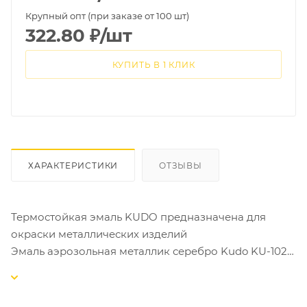
Крупный опт (при заказе от 100 шт)
322.80
₽
/шт
КУПИТЬ В 1 КЛИК
ХАРАКТЕРИСТИКИ
ОТЗЫВЫ
Термостойкая эмаль KUDO предназначена для
окраски металлических изделий
Эмаль аэрозольная металлик серебро Kudo KU-1026
Эмаль образует долговечное покрытие с хорошей
укрывистостью, атмосферостойкостью,
превосходной адгезией к окрашиваемой