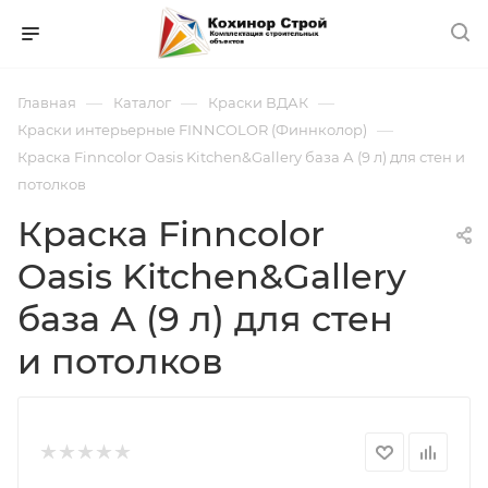
—
—
—
Главная
Каталог
Краски ВДАК
—
Краски интерьерные FINNCOLOR (Финнколор)
Краска Finncolor Oasis Kitchen&Gallery база А (9 л) для стен и
потолков
Краска Finncolor
Oasis Kitchen&Gallery
база А (9 л) для стен
и потолков