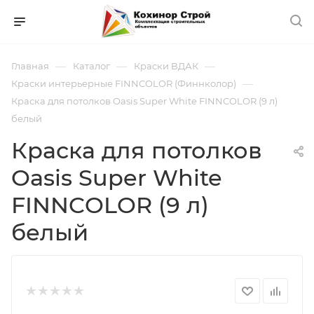
—
—
—
Главная
Каталог
Краски ВДАК
—
Краски интерьерные FINNCOLOR (Финнколор)
Краска для потолков Oasis Super White FINNCOLOR (9 л)
белый
Краска для потолков
Oasis Super White
FINNCOLOR (9 л)
белый