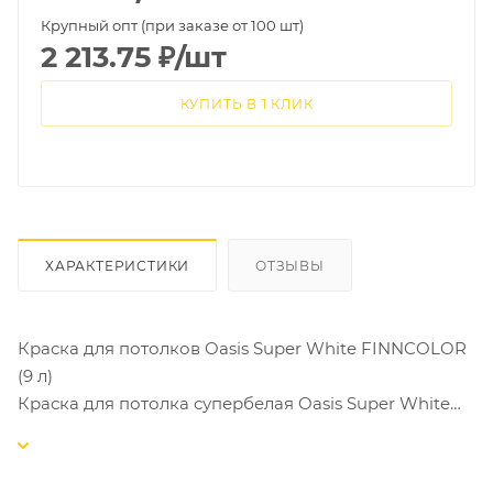
Крупный опт (при заказе от 100 шт)
2 213.75
₽
/шт
КУПИТЬ В 1 КЛИК
ХАРАКТЕРИСТИКИ
ОТЗЫВЫ
Краска для потолков Oasis Super White FINNCOLOR
(9 л)
Краска для потолка супербелая Oasis Super White
Глубокоматовая водно-дисперсионная краска с
высокой степенью белизны и низким боковым
блеском создана специально для