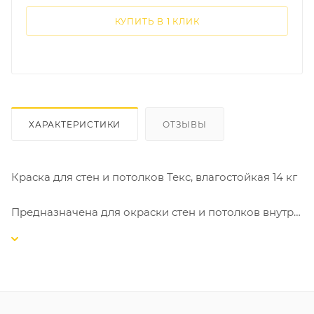
КУПИТЬ В 1 КЛИК
ХАРАКТЕРИСТИКИ
ОТЗЫВЫ
Краска для стен и потолков Текс, влагостойкая 14 кг
Предназначена для окраски стен и потолков внутри
сухих помещений и помещений с повышенной
влажностью (кухни, ванные, коридоры и др.) по
бетонным, оштукатуренным, гипсокартонным,
кирпичным, деревянным поверхностям. Образует
глубокоматовое паропроницаемое покрытие,