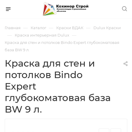
—
—
—
Главная
Каталог
Краски ВДАК
Dulux Краски
—
—
Краска интерьерная Dulux
Краска для стен и потолков Bindo Expert глубокоматовая
база BW 9 л.
Краска для стен и
потолков Bindo
Expert
глубокоматовая база
BW 9 л.