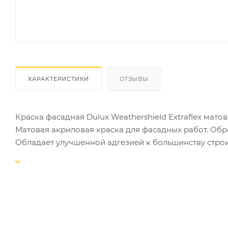
ХАРАКТЕРИСТИКИ
ОТЗЫВЫ
Краска фасадная Dulux Weathershield Extraflex мато
Матовая акриловая краска для фасадных работ. Обр
Обладает улучшенной адгезией к большинству стро
поверхности). Препятствует появлению высолов на
добавки для усиленной защиты от влаги, грязи, гриб
отличной укрывистостью, легко наносится без разбр
Расход 99.00-99.00КВ.М