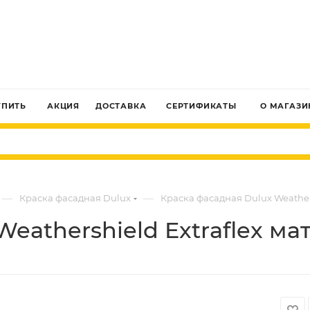
ЗАКАЗАТЬ ЗВОНОК
УПИТЬ
АКЦИЯ
ДОСТАВКА
СЕРТИФИКАТЫ
О МАГАЗИ
—
—
Краска фасадная Dulux
Краска фасадная Dulux Weathers
eathershield Extraflex ма