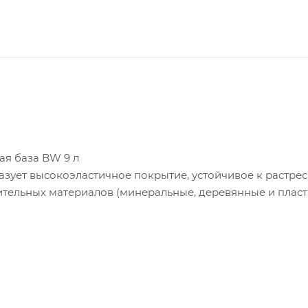
вая база BW 9 л
азует высокоэластичное покрытие, устойчивое к растре
ительных материалов (минеральные, деревянные и плас
 окрашенной поверхности, содержит активные и силико
ка и водорослей. Краска не имеет резкого запаха, облад
ызгивания и потеков.