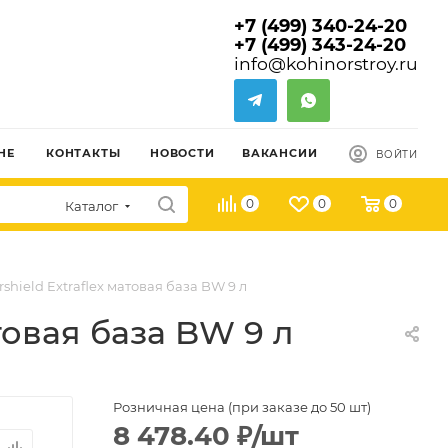
+7 (499) 340-24-20
+7 (499) 343-24-20
info@kohinorstroy.ru
НЕ
КОНТАКТЫ
НОВОСТИ
ВАКАНСИИ
ВОЙТИ
0
0
0
Каталог
hield Extraflex матовая база BW 9 л
товая база BW 9 л
Розничная цена (при заказе до 50 шт)
8 478.40
₽
/шт