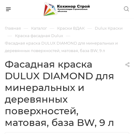
—
—
—
Главная
Каталог
Краски ВДАК
Dulux Краски
—
—
Краска фасадная Dulux
Фасадная краска DULUX DIAMOND для минеральных и
деревянных поверхностей, матовая, база BW, 9 л
Фасадная краска
DULUX DIAMOND для
минеральных и
деревянных
поверхностей,
матовая, база BW, 9 л