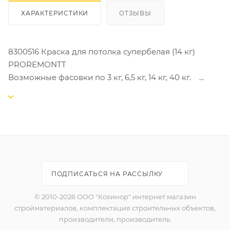
ХАРАКТЕРИСТИКИ
ОТЗЫВЫ
8300516 Краска для потолка супербелая (14 кг)
PROREMONTT
Возможные фасовки по 3 кг, 6,5 кг, 14 кг, 40 кг.
Краска для потолков PROREMONTT водно-
дисперсионная акриловая супербелая матовая.
Является универсальным покрытием,
предназначенным для окраски потолков внутри
помещений.
ПОДПИСАТЬСЯ НА РАССЫЛКУ
Тип: водно-дисперсионная.
Цвет: белый.
© 2010-2026 ООО "Кохинор" интернет магазин
Объем: 14 кг.
стройматериалов, комплектация строительных объектов,
Состав: акриловая дисперсия, пигменты,
производители, производитель.